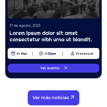
31 de agosto, 2023
Lorem ipsum dolor sit amet
consectetur nibh urna ut blandit.
01
Mar
11
:
35
pm
Presencial
Ver evento
Ver más noticias