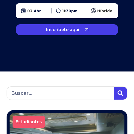
03
Abr
11
:
30
pm
Híbrido
Inscríbete aquí
Estudiantes